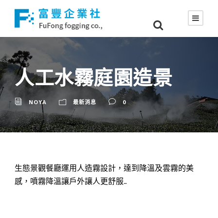
人工水霧庭園造景
NOYA
最新消息
0
生態景觀餐廳運用人造霧設計，達到降溫及雲霧的美
感，噴霧降溫讓戶外讓人更舒服…