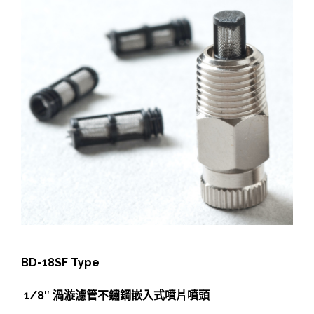
BD-18SF Type
1/8″ 渦漩濾管不鏽鋼嵌入式噴片噴頭