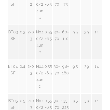
SF
2
0/2
×6.5
70
73
4un
c
BT03
0.3
2×0.
No.1
0.55
30~
60~
9.5
39
14
SF
3
0/2
×6.5
70
110
4un
c
BT04
0.4
2×0.
No.1
0.55
30~
98~
9.5
39
14
SF
3
0/2
×6.5
70
180
4un
c
BT05
0.5
2×0.
No.1
0.55
30~
135~
9.5
39
14
SF
3
0/2
×6.5
70
225