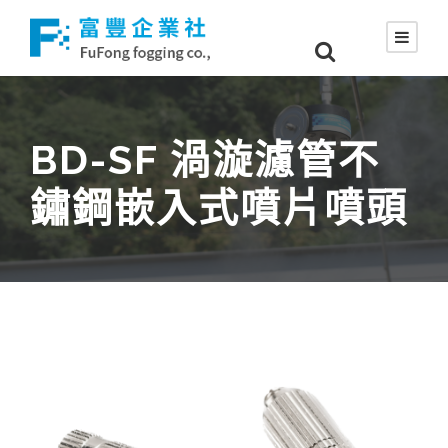
BD-SF 渦漩濾管不
鏽鋼嵌入式噴片噴頭