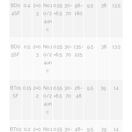
BD0
0.4
2×0.
No.1
0.55
30~
98~
9.5
38
13.5
4SF
3
0/2
×6.5
70
180
4un
c
BD0
0.5
2×0.
No.1
0.55
30~
135~
9.5
38
13.5
5SF
3
0/2
×6.5
70
225
4un
c
BT01
0.15
2×0.
No.1
0.55
30~
28~
9.5
39
14
SF
2
0/2
×6.5
70
48
4un
c
BT02
0.2
2×0.
No.1
0.55
30~
48~
9.5
39
14