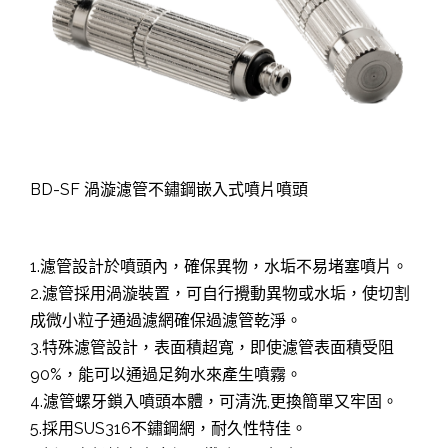
BD-SF 渦漩濾管不鏽鋼嵌入式噴片噴頭
1.濾管設計於噴頭內，確保異物，水垢不易堵塞噴片。
2.濾管採用渦漩裝置，可自行攪動異物或水垢，使切割
成微小粒子通過濾網確保過濾管乾淨。
3.特殊濾管設計，表面積超寬，即使濾管表面積受阻
90%，能可以通過足夠水來產生噴霧。
4.濾管螺牙鎖入噴頭本體，可清洗,更換簡單又牢固。
5.採用SUS316不鏽鋼網，耐久性特佳。