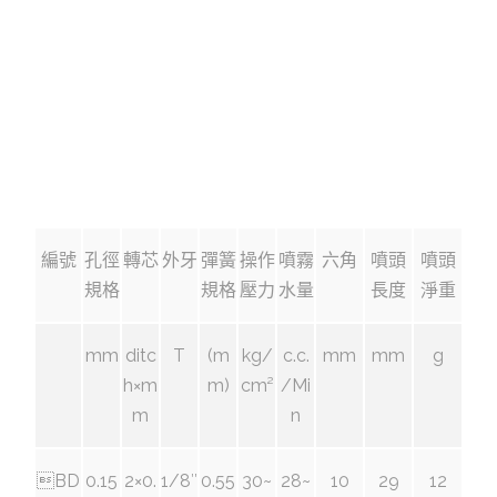
編號
孔徑
轉芯
外牙
彈簧
操作
噴霧
六角
噴頭
噴頭
規格
規格
壓力
水量
長度
淨重
mm
ditc
T
(m
kg/
c.c.
mm
mm
g
h×m
m)
cm²
/Mi
m
n
BD
0.15
2×0.
1/8″
0.55
30~
28~
10
29
12