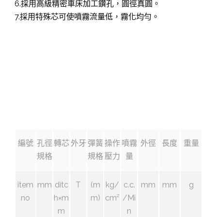
6.採用高級精密車床加工鑽孔，圓徑真圓。
7.採用特殊芯可使噴霧流量低，霧化均勻。
編號
孔徑
轉芯
外牙
彈簧
操作
噴霧
外徑
長度
重量
規格
規格
壓力
量
item
mm
ditc
T
(m
kg/
c.c.
mm
mm
g
no
h×m
m)
cm²
/Mi
m
n